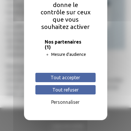
donne le
sommes
contrôle sur ceux
heureux de
que vous
vous
souhaitez activer
accueillir sur
le nouveau
site internet
Nos partenaires
(1)
officiel de la
commune de Castelferrus !
Mesure d'audience
Pensé pour être plus moderne, plus clair et plus
accessible, ce site a pour vocation de vous tenir
Tout accepter
informés de l’actualité de notre village, de vous faciliter
l’accès aux démarches administratives et de valoriser
Tout refuser
notre cadre de vie.
Personnaliser
Mairie de Castelferrus
1 place de la Mairie